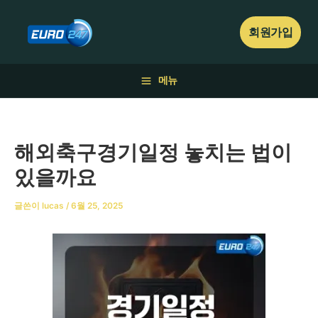
콘
텐
회원가입
츠
로
건
메뉴
너
뛰
기
해외축구경기일정 놓치는 법이
있을까요
글쓴이
lucas
/
6월 25, 2025