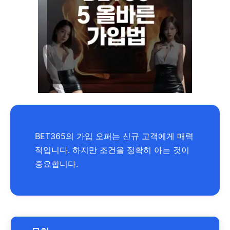
BET365의 가입 오퍼는 신규 고객에게 매력
적입니다. 하지만 조건을 정확히 아는 것이
중요합니다.