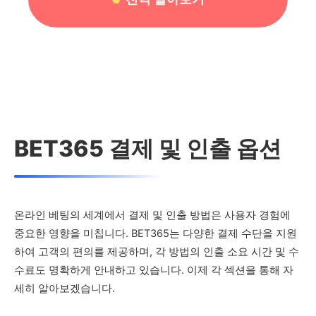
BET365 결제 및 인출 옵션
온라인 베팅의 세계에서 결제 및 인출 방법은 사용자 경험에
중요한 영향을 미칩니다. BET365는 다양한 결제 수단을 지원
하여 고객의 편의를 제공하며, 각 방법의 인출 소요 시간 및 수
수료도 명확하게 안내하고 있습니다. 이제 각 섹션을 통해 자
세히 알아보겠습니다.