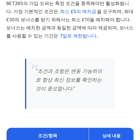
BET365의 가입 오퍼는 특정 조건을 충족해야만 활성화됩니
다. 가장 기본적인 조건은
최소 £5의 예치금
을 요구하며, 최대
£30의 보너스를 받기 위해서는 최소 £10을 예치해야 합니다.
보너스는 예치한 금액과 동일한 금액에 따라 제공되며, 보너스
를 사용할 수 있는 기간은
7일로 제한됩니다
.
“조건과 조항은 변동 가능하므
로 항상 최신 정보를 확인하는
것이 중요합니다.”
조건/항목
상세 내용