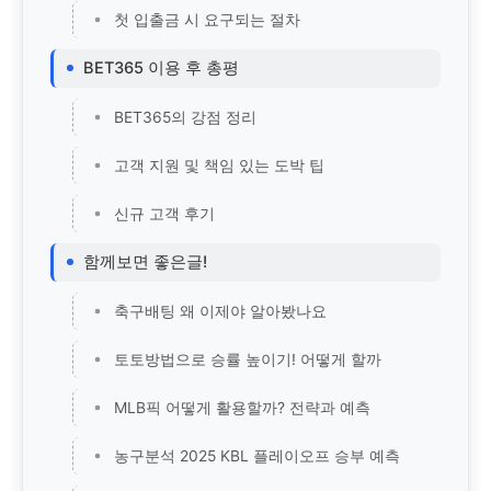
첫 입출금 시 요구되는 절차
BET365 이용 후 총평
BET365의 강점 정리
고객 지원 및 책임 있는 도박 팁
신규 고객 후기
함께보면 좋은글!
축구배팅 왜 이제야 알아봤나요
토토방법으로 승률 높이기! 어떻게 할까
MLB픽 어떻게 활용할까? 전략과 예측
농구분석 2025 KBL 플레이오프 승부 예측