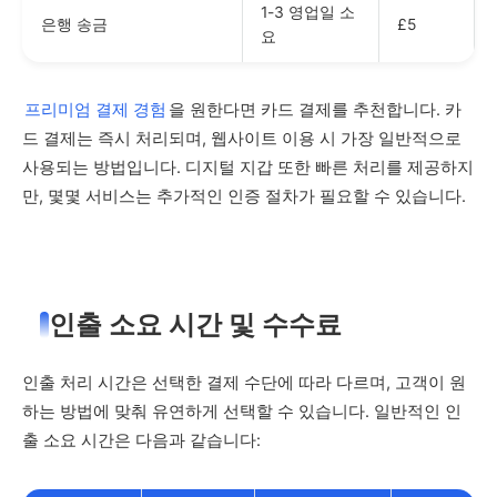
1-3 영업일 소
은행 송금
£5
요
프리미엄 결제 경험
을 원한다면 카드 결제를 추천합니다. 카
드 결제는 즉시 처리되며, 웹사이트 이용 시 가장 일반적으로
사용되는 방법입니다. 디지털 지갑 또한 빠른 처리를 제공하지
만, 몇몇 서비스는 추가적인 인증 절차가 필요할 수 있습니다.
인출 소요 시간 및 수수료
인출 처리 시간은 선택한 결제 수단에 따라 다르며, 고객이 원
하는 방법에 맞춰 유연하게 선택할 수 있습니다. 일반적인 인
출 소요 시간은 다음과 같습니다: