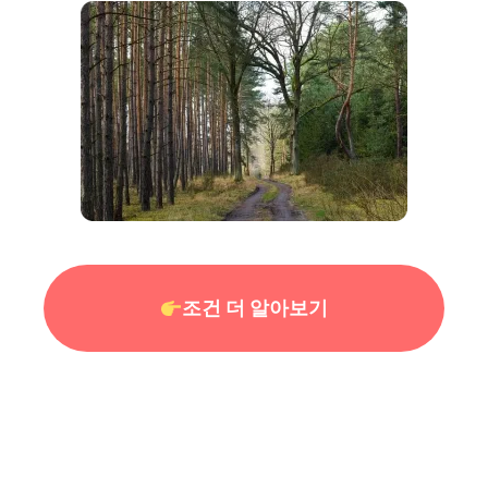
조건 더 알아보기