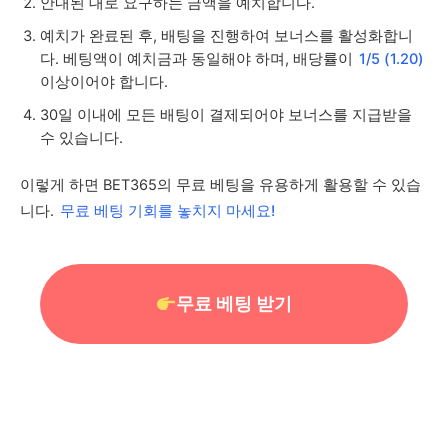
안내된 대로 요구하는 금액을 예치합니다.
예치가 완료된 후, 배팅을 진행하여 보너스를 활성화합니
다. 베팅액이 예치금과 동일해야 하며, 배당률이
1/5 (1.20)
이상이어야 합니다.
30일 이내에 모든 배팅이 결제되어야 보너스를 지급받을
수 있습니다.
이렇게 하면 BET365의 무료 베팅을 유용하게 활용할 수 있습
니다.
무료 베팅 기회를 놓치지 마세요!
무료 베팅 받기