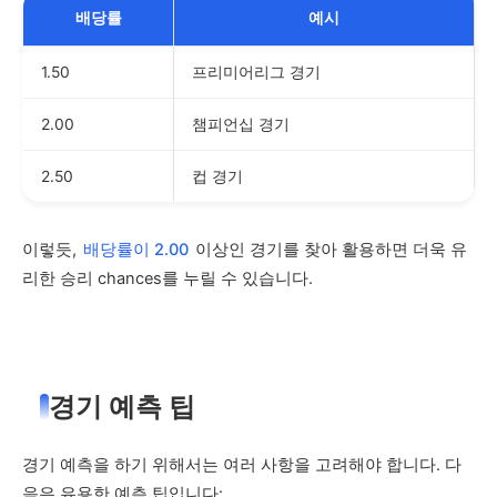
배당률
예시
1.50
프리미어리그 경기
2.00
챔피언십 경기
2.50
컵 경기
이렇듯,
배당률이 2.00
이상인 경기를 찾아 활용하면 더욱 유
리한 승리 chances를 누릴 수 있습니다.
경기 예측 팁
경기 예측을 하기 위해서는 여러 사항을 고려해야 합니다. 다
음은 유용한 예측 팁입니다: