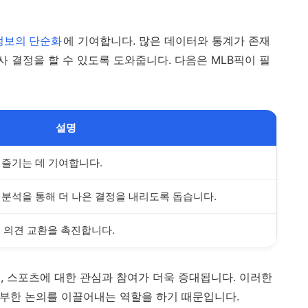
정보의 단순화
에 기여합니다. 많은 데이터와 통계가 존재
사 결정을 할 수 있도록 도와줍니다. 다음은 MLB픽이 필
설명
 즐기는 데 기여합니다.
분석을 통해 더 나은 결정을 내리도록 돕습니다.
 의견 교환을 촉진합니다.
고, 스포츠에 대한 관심과 참여가 더욱 증대됩니다. 이러한
풍부한 논의를 이끌어내는 역할을 하기 때문입니다.