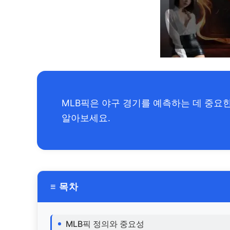
MLB픽은 야구 경기를 예측하는 데 중요
알아보세요.
≡ 목차
MLB픽 정의와 중요성