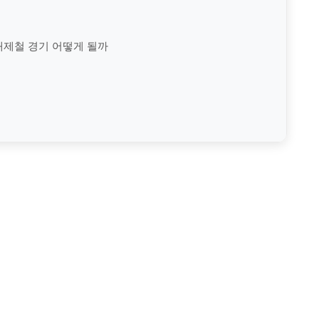
제철 경기 어떻게 될까