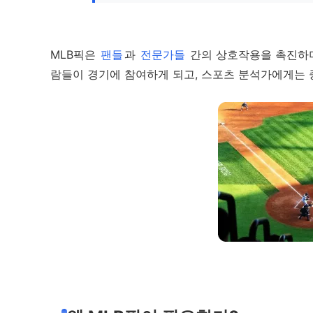
MLB픽은
팬들
과
전문가들
간의 상호작용을 촉진하며,
람들이 경기에 참여하게 되고, 스포츠 분석가에게는 