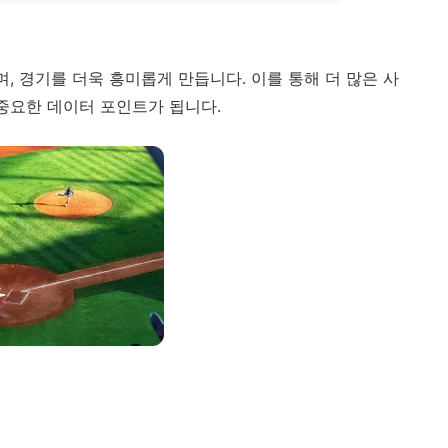
 경기를 더욱 흥미롭게 만듭니다. 이를 통해 더 많은 사
중요한 데이터 포인트가 됩니다.