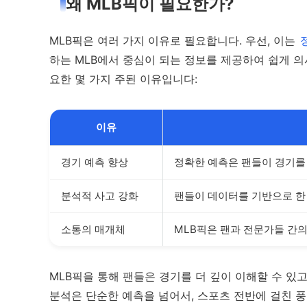
왜 MLB픽이 필요한가?
MLB픽은 여러 가지 이유로 필요합니다. 우선, 이는
하는 MLB에서 중심이 되는 정보를 제공하여 쉽게 의
요한 몇 가지 주된 이유입니다:
이유
경기 예측 향상
정확한 예측은 팬들이 경기를
분석적 사고 강화
팬들이 데이터를 기반으로 한 
소통의 매개체
MLB픽은 팬과 전문가들 간의
MLB픽을 통해 팬들은 경기를 더 깊이 이해할 수 있
분석은 단순한 예측을 넘어서, 스포츠 전반에 걸친 